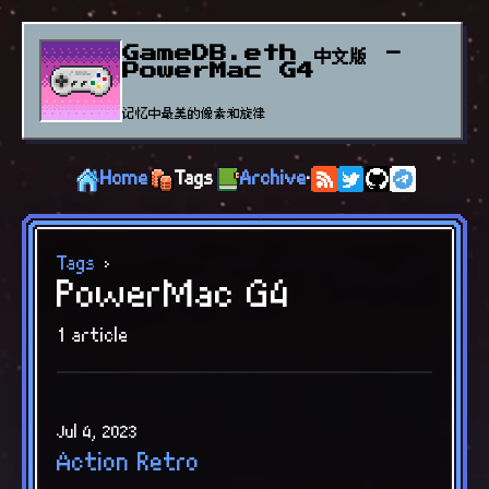
GameDB.eth 中文版 -
PowerMac G4
记忆中最美的像素和旋律
Home
Tags
Archive
·
Tags
›
PowerMac G4
1 article
Jul 4, 2023
Action Retro