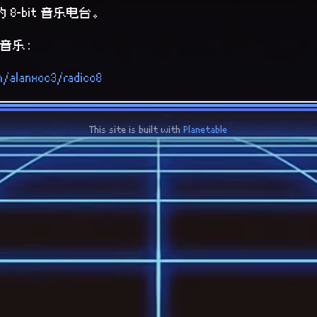
 8-bit 音乐电台。
音乐：
m/alanxoc3/radico8
This site is built with
Planetable